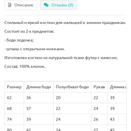
Описание
Отзывы (0)
Стильный и яркий костюм для малышей к зимним праздникам.
Состоит из 2-х предметов:
- боди лодочка;
- штаны с открытыми ножками.
Изготовлен костюм из натуральной ткани футер с начесом.
Состав: 100% хлопок.
Размер
Длинна боди
Полуобхват боди
Рукав
Длинна шт
62
36
20
22
39
68
37
22
24
39
74
39
24
26
43
80
42
24
27
45