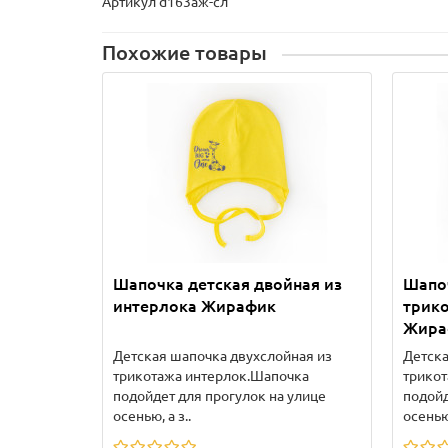
Артикул d163аж-сл
Похожие товары
Шапочка детская двойная из
Шапо
интерлока Жирафик
трико
Жира
Детская шапочка двухслойная из
Детска
трикотажа интерлок.Шапочка
трико
подойдет для прогулок на улице
подойд
осенью, а з..
осенью,