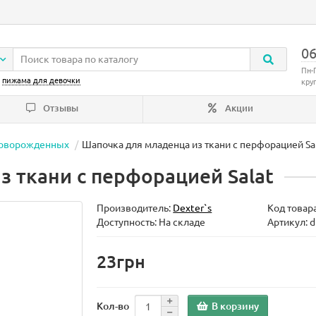
06
Пн-
:
пижама для девочки
кру
Отзывы
Акции
новорожденных
Шапочка для младенца из ткани с перфорацией Sa
 ткани с перфорацией Salat
Производитель:
Dexter`s
Код товар
Доступность: На складе
Артикул: 
23грн
В корзину
Кол-во