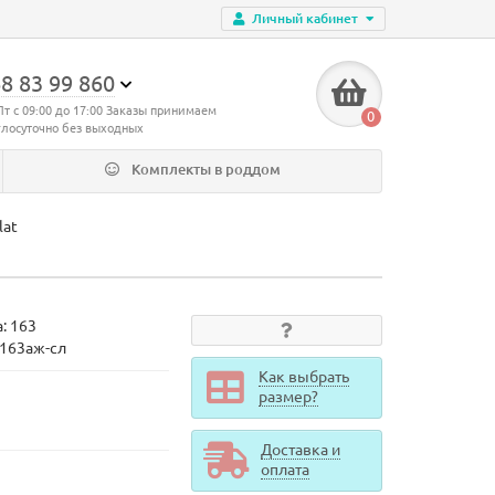
Личный кабинет
8 83 99 860
Пт с 09:00 до 17:00 Заказы принимаем
0
глосуточно без выходных
Комплекты в роддом
lat
а:
163
d163аж-сл
Как выбрать
размер?
Доставка и
оплата