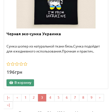
Черная эко-сумка Украинка
Сумка шопер из натуральной ткани бязь.Сумка подойдет
для ежедневного использования.Прочная и практич..
196грн
В корзину
|<
<
1
2
3
4
5
6
7
8
9
>
>|