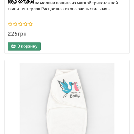
Муркотуны
Европеленка на молнии пошита из мягкой трикотажной
ткани - интерлок.Расцветка кокона очень стильная ..
225грн
В корзину