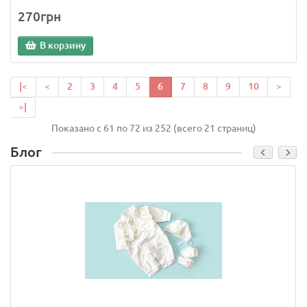
270грн
В корзину
|<
<
2
3
4
5
6
7
8
9
10
>
>|
Показано с 61 по 72 из 252 (всего 21 страниц)
Блог