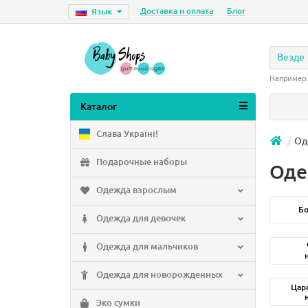
Доставка и оплата
Блог
Язык
Везде
Например
Каталог
Слава Україні!
Од
Подарочные наборы
Оде
Одежда взрослым
Б
Одежда для девочек
Одежда для мальчиков
Одежда для новорожденных
Цар
Эко сумки