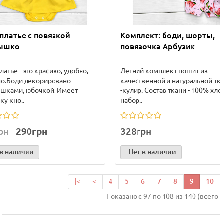
платье с повязкой
Комплект: боди, шорты,
ышко
повязочка Арбузик
латье - это красиво, удобно,
Летний комплект пошит из
но.Боди декорировано
качественной и натуральной т
шками, юбочкой. Имеет
-кулир. Состав ткани - 100% хл
ку кно..
набор..
рн
290грн
328грн
 в наличии
Нет в наличии
|<
<
4
5
6
7
8
9
10
Показано с 97 по 108 из 140 (всего