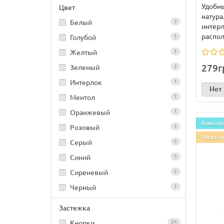
Удобны
Цвет
натура
Белый
3
интерл
распол
Голубой
1
Желтый
1
279г
Зеленый
2
Интерлок
1
Нет
Ментол
1
Оранжевый
1
Ваша ск
Розовый
3
Лидер п
Серый
6
Синий
5
Сиреневый
2
Черный
1
Застежка
Кнопки
24