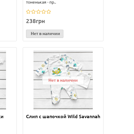
тоненькая - пр..
238грн
Нет в наличии
Нет в наличии
ки
Слип с шапочкой Wild Savannah