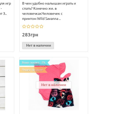
для игр
В чем удобно малышам играть и
 -
спать? Конечно же. в
 З..
человечках.Человечек с
принтом Wild Savanna ..
283грн
Нет в наличии
Ваша скидка: -7%
Лидер продаж!
Нет в наличии