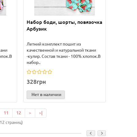
Набор боди, шорты, повязочка
Арбузик
Летний комплект пошит из
кани
качественной и натуральной ткани
опок.В
-кулир. Состав ткани - 100% хлопок.В
набор..
328грн
Нет в наличии
11
12
>
>|
 12 страниц)