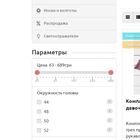
Носки и колготы
Распродажа
Светоотражатели
Ваша ск
Лидер п
Параметры
Цена
63
-
689
грн
63
67
107
243
689
Окружность головы
Комп
44
2
девоч
48
2
50
2
Компле
трех п
52
2
рукав