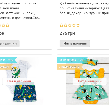
й человечек пошит из
Удобный человечек для сна и 
льной ткани
пошит из ткани интерлок. Цвет
ок.Застежки - кнопки,
белый, декор - контурный принт
ожены в две ножки.Сто..
рн
279грн
 в наличии
Нет в наличии
идка: -25%
Ваша скидка: -15%
родаж!
Лидер продаж!
Нет в наличии
Нет в наличии