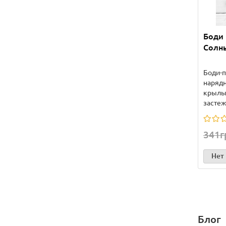
Боди 
Солн
Боди-п
наряд
крылы
застеж
341г
Нет
Блог