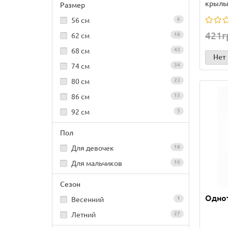
крылы
Размер
56 см
6
421г
62 см
18
68 см
43
Нет
74 см
34
80 см
23
86 см
15
92 см
5
Пол
Для девочек
18
Для мальчиков
10
Сезон
Одно
Весенний
1
Летний
27