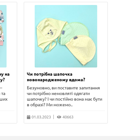
ну на
Чи потрібна шапочка
Скільки п
у?
новонародженому вдома?
новонаро
–
Безумовно, ви поставите запитання
У цій стат
 та
чи потрібно немовляті одягати
сорочечка 
рших
шапочку? І чи постійно вона має бути
чого потріб
в образі? Ми можемо..
питання, що
01.03.2023
40663
10.02.202