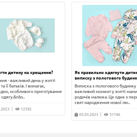
гти дитину на хрещення?
Як правильно одягнути дити
виписку з пологового будинк
ня - важливий день у житті
та її батьків. І вимагає,
Виписка з пологового будинку 
ідно, особливого приготування
важливий момент у житті мами
 одягу.&nbs..
родичів малюка. Це одне з пе
свят народження нової лю..
.2023
12592
05.03.2023
31746