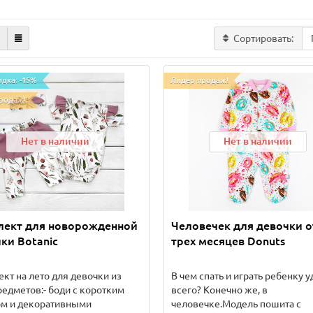
Сортировать:
идка: -15%
Лидер продаж!
родаж!
Нет в наличии
Нет в наличии
лект для новорожденной
Человечек для девочки о
ки Botanic
трех месяцев Donuts
кт на лето для девочки из
В чем спать и играть ребенку 
редметов:- боди с коротким
всего? Конечно же, в
ом и декоративными
человечке.Модель пошита с