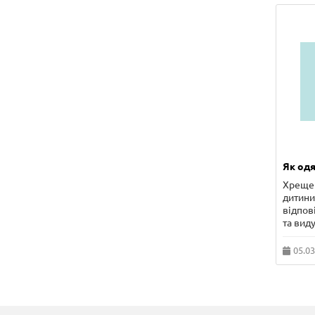
Як одя
Хрещен
дитини 
відпов
та виду
05.03