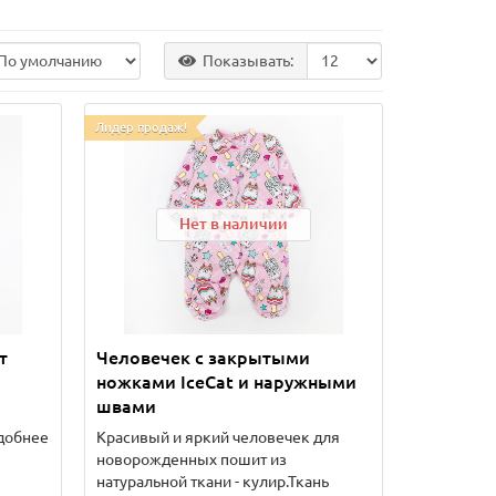
Показывать:
Лидер продаж!
Нет в наличии
т
Человечек с закрытыми
ножками IceCat и наружными
швами
удобнее
Красивый и яркий человечек для
новорожденных пошит из
натуральной ткани - кулир.Ткань