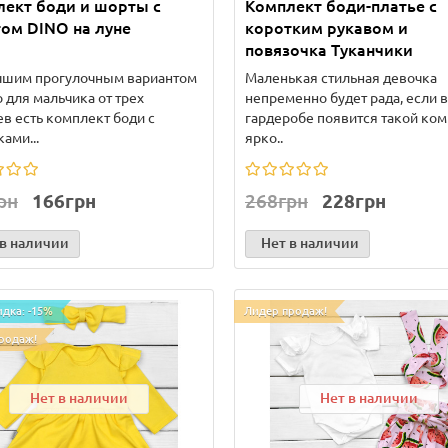
ект боди и шорты с
Комплект боди-платье с
ом DINO на луне
коротким рукавом и
повязочка Туканчики
чшим прогулочным вариантом
Маленькая стильная девочка
о для мальчика от трех
непременно будет рада, если в
в есть комплект боди с
гардеробе появится такой ком
ами...
ярко..
рн
166грн
268грн
228грн
 в наличии
Нет в наличии
идка: -15%
Лидер продаж!
родаж!
Нет в наличии
Нет в наличии