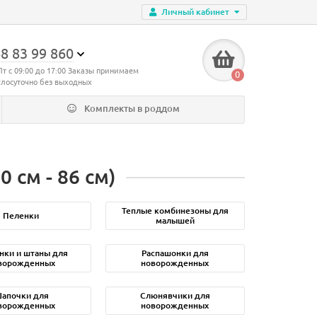
Личный кабинет
8 83 99 860
Пт с 09:00 до 17:00 Заказы принимаем
0
глосуточно без выходных
Комплекты в роддом
см - 86 см)
Теплые комбинезоны для
Пеленки
малышей
нки и штаны для
Распашонки для
ворожденных
новорожденных
апочки для
Слюнявчики для
ворожденных
новорожденных