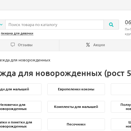
06
Пн-
:
пижама для девочки
кру
Отзывы
Акции
ежда для новорожденных
жда для новорожденных (рост 50 
оди для малышей
Европеленки коконы
Человечки для
Ползу
Комплекты для малышей
новорожденных
но
апки и пинетки для
Ш
Песочники
новорожденных
но