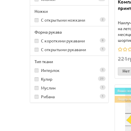
Компл
принт
Ножки
С открытыми ножками
2
Наилу
на лет
Форма рукава
месяце
шортик
С короткими рукавами
8
С открытыми рукавами
1
221г
Тип ткани
Интерлок
5
Нет
Кулир
20
Муслин
1
Ваша ск
Рибана
1
Лидер п