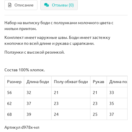
Описание
Отзывы (0)
Набор на выписку боди с ползунками молочного цвета с
милым принтом.
Комплект имеет наружные швы. Боди имеет застежку
кнопочки по всей длине и рукава с царапками.
Ползунки с высокой резинкой.
Состав 100% хлопок.
Размер
Длина боди
Полу обхват боди
Рукав
Длина полз
56
32
21
21
33
62
37
23
23
35
68
39
24
25
37
Артикул d978х-мл