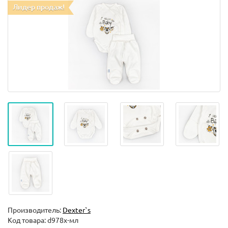
Лидер продаж!
Производитель:
Dexter`s
Код товара:
d978х-мл