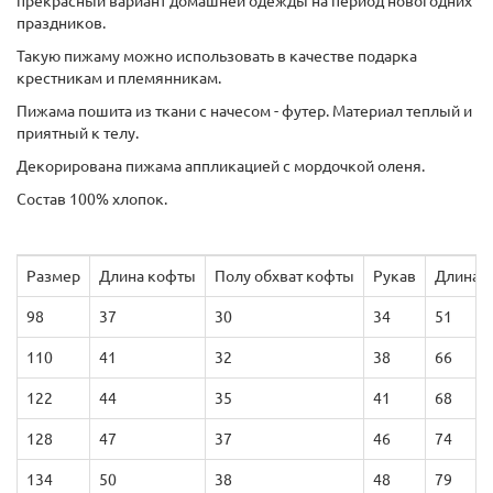
прекрасный вариант домашней одежды на период новогодних
праздников.
Такую пижаму можно использовать в качестве подарка
крестникам и племянникам.
Пижама пошита из ткани с начесом - футер. Материал теплый и
приятный к телу.
Декорирована пижама аппликацией с мордочкой оленя.
Состав 100% хлопок.
Размер
Длина кофты
Полу обхват кофты
Рукав
Длина 
98
37
30
34
51
110
41
32
38
66
122
44
35
41
68
128
47
37
46
74
134
50
38
48
79