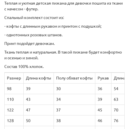
Теплая и уютная детская пижама для девочки пошита из ткани
с начесом - футер.
Спальный комплект состоит из:
- кофты с длинным рукавом и принтом с подушкой;
- однотонных розовых штанов.
Принт подойдет девочкам.
Ткань теплая и натуральная. В такой пижаме будет комфортно
и осенью и зимой.
Состав 100% хлопок.
Размер
Длина кофты
Полу обхват кофты
Рукав
Длина 
98
39
30
36
54
110
43
34
39
63
122
47
37
45
70
128
50
38
46
76