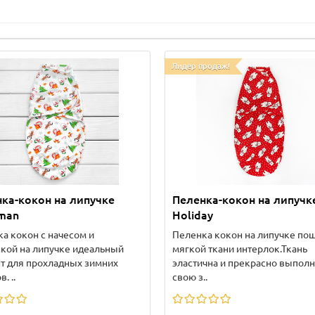
Лидер продаж!
ка-кокон на липучке
Пеленка-кокон на липучк
man
Holiday
а кокон с начесом и
Пеленка кокон на липучке пош
кой на липучке идеальный
мягкой ткани интерлок.Ткань
т для прохладных зимних
эластична и прекрасно выполн
. ..
свою з..