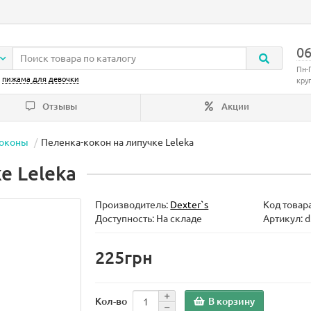
06
Пн-
:
пижама для девочки
кру
Отзывы
Акции
коконы
Пеленка-кокон на липучке Leleka
е Leleka
Производитель:
Dexter`s
Код товар
Доступность: На складе
Артикул: 
225грн
В корзину
Кол-во