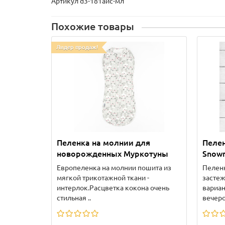
Артикул d3-181айс-мл
Похожие товары
Лидер продаж!
Пеленка на молнии для
Пелен
новорожденных Муркотуны
Snow
Европеленка на молнии пошита из
Пеленк
мягкой трикотажной ткани -
застеж
интерлок.Расцветка кокона очень
вариан
стильная ..
вечеров