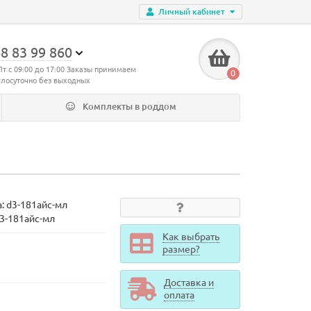
Личный кабинет
8 83 99 860
Пт с 09:00 до 17:00 Заказы принимаем
0
глосуточно без выходных
Комплекты в роддом
а:
d3-181айс-мл
d3-181айс-мл
Как выбрать
размер?
Доставка и
оплата