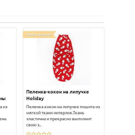
Лидер продаж!
Пеленка-кокон на липучке
ны
Holiday
а из
Пеленка кокон на липучке пошита из
мягкой ткани интерлок.Ткань
ень
эластична и прекрасно выполнит
свою з..