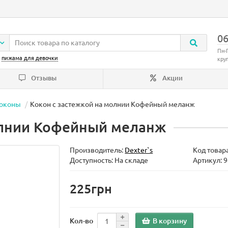
06
Пн-
:
пижама для девочки
кру
Отзывы
Акции
коконы
Кокон с застежкой на молнии Кофейный меланж
олнии Кофейный меланж
Производитель:
Dexter`s
Код товар
Доступность: На складе
Артикул: 
225грн
В корзину
Кол-во