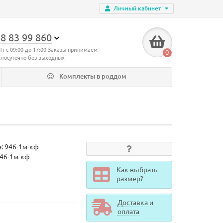
Личный кабинет
8 83 99 860
Пт с 09:00 до 17:00 Заказы принимаем
0
глосуточно без выходных
Комплекты в роддом
а:
946-1м-кф
946-1м-кф
Как выбрать
размер?
Доставка и
оплата