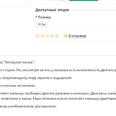
Доступные опции
Размер
0-1м
0 отзывов
а "Интерлок-пенье".
 сторон. Но, несмотря на это, у малыша есть возможность двигать 
 к окружающему миру звуков и ощущений.
ки коконы на молнии.
оляет малышу свободно двигать ручками и ножками. Двигаясь, малы
в животике у мамы. Евро пеленка кокон помогает малышу адаптиров
ков, комбинезонов, распашонок.