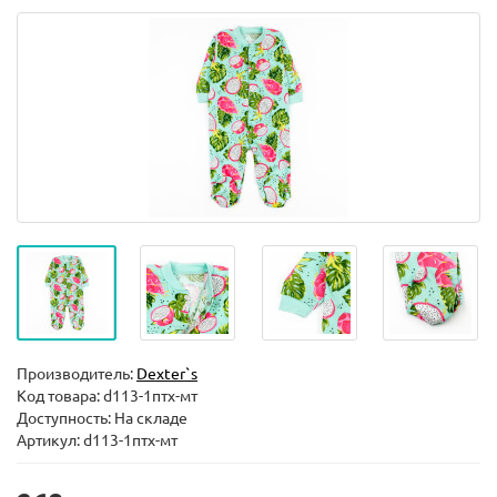
Производитель:
Dexter`s
Код товара:
d113-1птх-мт
Доступность: На складе
Артикул: d113-1птх-мт