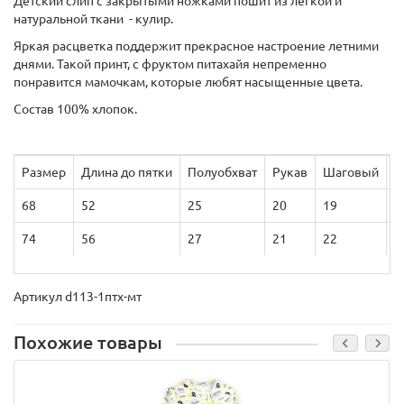
Детский слип с закрытыми ножками пошит из легкой и
натуральной ткани - кулир.
Яркая расцветка поддержит прекрасное настроение летними
днями. Такой принт, с фруктом питахайя непременно
понравится мамочкам, которые любят насыщенные цвета.
Состав 100% хлопок.
Размер
Длина до пятки
Полуобхват
Рукав
Шаговый
Д
68
52
25
20
19
3
74
56
27
21
22
3
Артикул d113-1птх-мт
Похожие товары