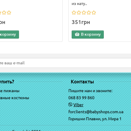
из нату..
рн
351грн
 корзину
В корзину
упить?
Контакты
ие пижамы
Пишите нам и звоните:
ивные костюмы
068 83 99 860
Viber
forclients@babyshops.com.ua
Горишни Плавни, ул. Мира 1