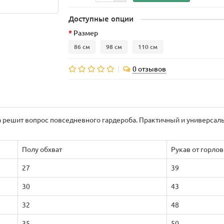
Доступные опции
Размер
86 см
98 см
110 см
0 отзывов
а решит вопрос повседневного гардероба. Практичный и универсал
Полу обхват
Рукав от горло
27
39
30
43
32
48
35
50