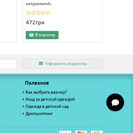
натуральной..
472грн
В корзину
Оформить подписку
Полезное
Как выбрать размер?
Уход за детской одеждой
Одежда в детский сад
Дропшиппинг