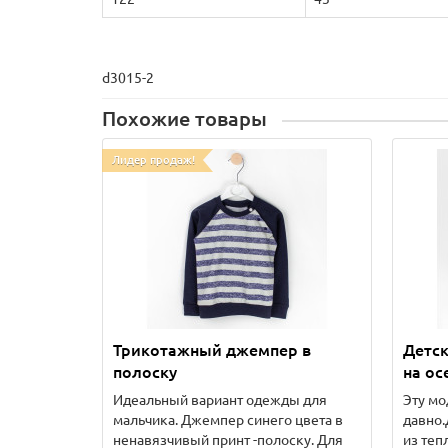
d3015-2
Похожие товары
Лидер продаж!
Трикотажный джемпер в
Детс
полоску
на ос
Идеальный вариант одежды для
Эту мо
мальчика. Джемпер синего цвета в
давно.
ненавязчивый принт -полоску. Для
из теп