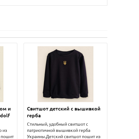
ом и
Свитшот детский с вышивкой
dolf
герба
Стильный, удобный свитшот с
р из
патриотичной вышивкой герба
 пошит
Украины.Детский свитшот пошит из