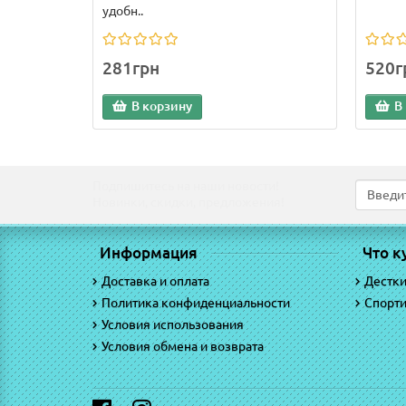
удобн..
281грн
520г
В корзину
В
Подпишитесь на наши новости!
Новинки, скидки, предложения!
Информация
Что к
Доставка и оплата
Дестк
Политика конфиденциальности
Спорт
Условия использования
Условия обмена и возврата