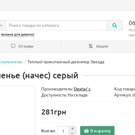
06
Пн-
:
пижама для девочки
кру
Отзывы
Акции
 мальчиков
Теплый трикотажный джемпер Звезда
енье (начес) серый
Производитель:
Dexter`s
Код товар
Доступность: На складе
Артикул: 
281грн
В корзину
Кол-во