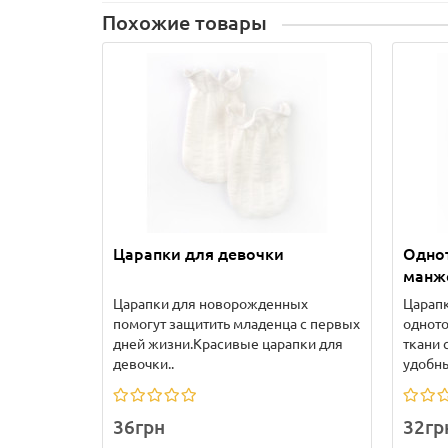
Похожие товары
Царапки для девочки
Одно
манж
Царапки для новорожденных
Царап
помогут защитить младенца с первых
однот
дней жизни.Красивые царапки для
ткани 
девочки..
удобны
36грн
32гр