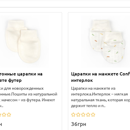
тонные царапки на
Царапки на манжете Conf
ете футер
интерлок
ки для новорожденных
Царапки на манжете из
онные.Пошиты из натуральной
интерлока.Интерлок – мягкая
с начесом – из футера. Имеют
натуральная ткань, которая х
..
держит тепло и п..
н
36грн