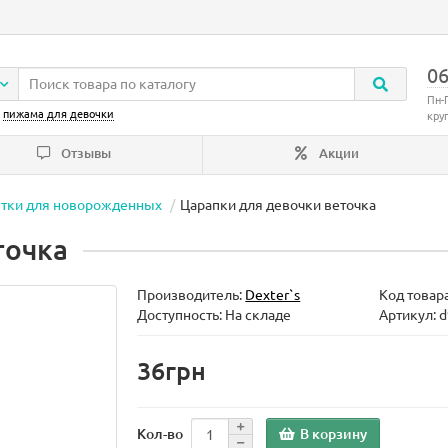
06
Пн-
:
пижама для девочки
кру
Отзывы
Акции
етки для новорожденных
Царапки для девочки веточка
точка
Производитель:
Dexter`s
Код товар
Доступность: На складе
Артикул: 
36грн
В корзину
Кол-во