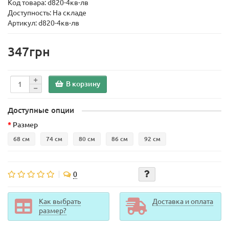
Код товара:
d820-4кв-лв
Доступность: На складе
Артикул: d820-4кв-лв
347грн
В корзину
Доступные опции
Размер
68 см
74 см
80 см
86 см
92 см
0
Как выбрать
Доставка и оплата
размер?