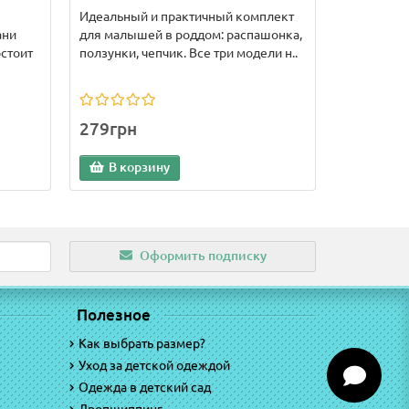
Идеальный и практичный комплект
ани
для малышей в роддом: распашонка,
стоит
ползунки, чепчик. Все три модели н..
279грн
В корзину
Оформить подписку
Полезное
Как выбрать размер?
Уход за детской одеждой
Одежда в детский сад