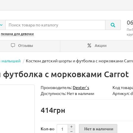
06
Пн-
:
пижама для девочки
кру
Отзывы
Акции
я малышей
Костюм детский шорты и футболка с морковками Carr
 футболка с морковками Carrot
Производитель:
Dexter`s
Код товар
Доступность: Нет в наличии
Артикул: 
414грн
Нет в наличии
Кол-во