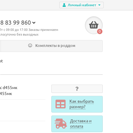
Личный кабинет
8 83 99 860
Пт с 09:00 до 17:00 Заказы принимаем
0
глосуточно без выходных
Комплекты в роддом
ot
а:
d455мк
d455мк
Как выбрать
размер?
Доставка и
оплата