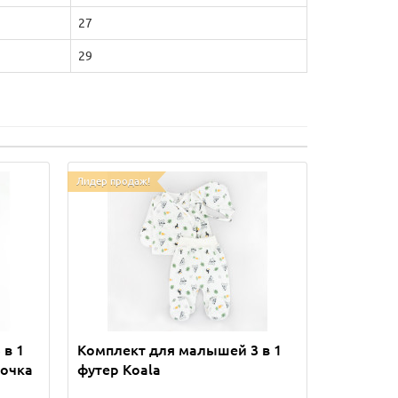
27
29
Лидер продаж!
 в 1
Комплект для малышей 3 в 1
почка
футер Koala