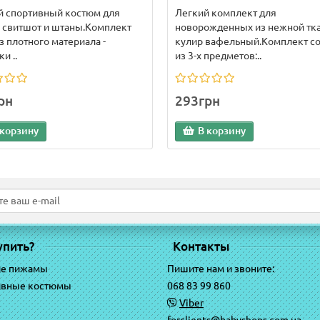
й спортивный костюм для
Легкий комплект для
- свитшот и штаны.Комплект
новорожденных из нежной тк
з плотного материала -
кулир вафельный.Комплект со
и ..
из 3-х предметов:..
рн
293грн
 корзину
В корзину
упить?
Контакты
ие пижамы
Пишите нам и звоните:
ивные костюмы
068 83 99 860
Viber