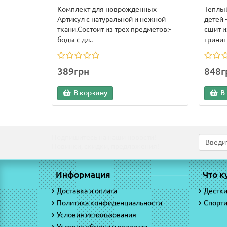
Комплект для новрожденных
Теплы
Артикул с натуральной и нежной
детей 
ткани.Состоит из трех предметов:-
сшит и
боды с дл..
тринитк
389грн
848г
В корзину
В
Подпишитесь на наши новости!
Новинки, скидки, предложения!
Информация
Что к
Доставка и оплата
Дестк
Политика конфиденциальности
Спорт
Условия использования