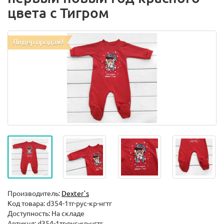
цвета с Тигром
Лидер продаж!
Производитель:
Dexter`s
Код товара:
d354-1тг-рус-кр-нгтг
Доступность: На складе
Артикул: d354-1тг-рус-кр-нгтг