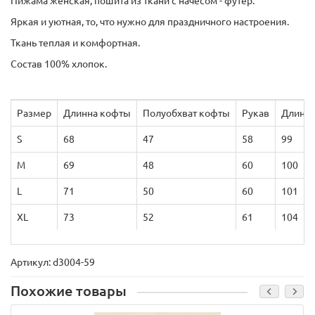
Пижама женская, пошита из ткани с начесом - футер.
Яркая и уютная, то, что нужно для праздничного настроения.
Ткань теплая и комфортная.
Состав 100% хлопок.
Размер
Длинна кофты
Полуобхват кофты
Рукав
Длинна
S
68
47
58
99
M
69
48
60
100
L
71
50
60
101
XL
73
52
61
104
Артикул: d3004-59
Похожие товары