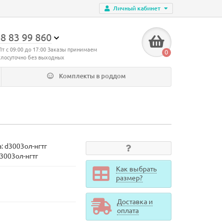
Личный кабинет
8 83 99 860
Пт с 09:00 до 17:00 Заказы принимаем
0
глосуточно без выходных
Комплекты в роддом
а:
d3003ол-нгтг
d3003ол-нгтг
Как выбрать
размер?
Доставка и
оплата