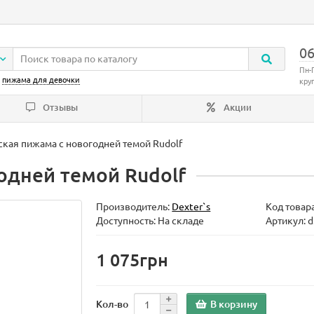
06
Пн-
:
пижама для девочки
кру
Отзывы
Акции
кая пижама с новогодней темой Rudolf
одней темой Rudolf
Производитель:
Dexter`s
Код товар
Доступность: На складе
Артикул: 
1 075грн
В корзину
Кол-во