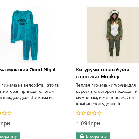
ма мужская Good Night
Кигуруми теплый для
взрослых Monkey
 пижама из велсофта – это та
Теплая пижама-кигуруми для
, которая пригодится этой
взрослых, которая подходит и
 в каждом доме.Пижама из
мужчинам, и женщинам.Этот
комбинезон удобный..
4грн
1 094грн
 корзину
В корзину