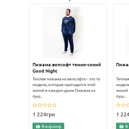
Пижама велсофт темно-синий
Пижа
Good Night
Теплая пижама из велсофта – это та
Теплая
модель, которая пригодится этой
модель
зимой в каждом доме.Пижама из
зимой
пуш..
пуш..
1 224грн
1 22
В корзину
В