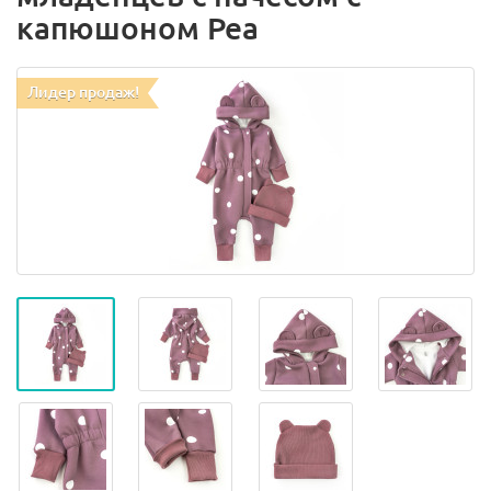
капюшоном Pea
Лидер продаж!