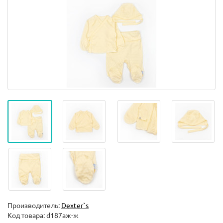
Производитель:
Dexter`s
Код товара:
d187аж-ж