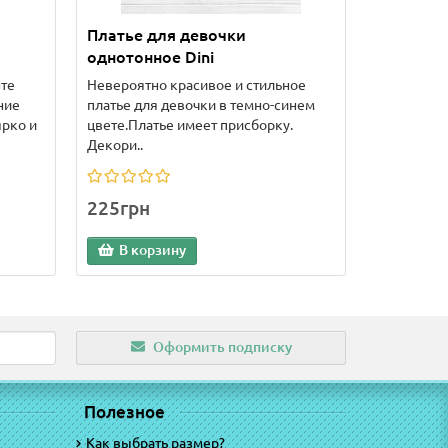
Платье для девочки
однотонное Dini
нте
Невероятно красивое и стильное
ние
платье для девочки в темно-синем
ярко и
цвете.Платье имеет присборку.
Декори..
225грн
В корзину
Оформить подписку
Полезное
Как выбрать размер?