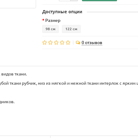
Доступные опции
Размер
98 см
122 см
0 отзывов
 видов ткани.
бой ткани рубчик, низ из мягкой и нежной ткани интерлок с ярким
дников.