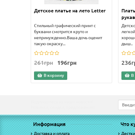
Детское платье на лето Letter
Плать
рукав
Стильный графический принт с
Детско
буквами смотрится круто и
легкой
непринужденно.Ваша дочь оценит
хорошо
такую окраску...
дыш..
261грн
196грн
236г
В корзину
В
Подпишитесь на наши новости!
Новинки, скидки, предложения!
Информация
Что к
Доставка и оплата
Дестк