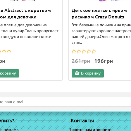
е Abstract с коротким
Детское платье с ярким
ом для девочки
рисунком Crazy Donuts
е платье для девочки из
Эти безумные пончики на при
 ткани кулир.Ткань пропускает
гарантируют хорошее настрое
 воздух и позволяет коже
вашей дочери.Они смотрятся 
стил..
рн
261грн
196грн
 корзину
В корзину
упить?
Контакты
ие пижамы
Пишите нам и звоните: