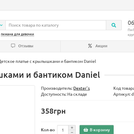
06
Пн-
:
пижама для девочки
кру
Отзывы
Акции
Детское платье с крылышками и бантиком Daniel
шками и бантиком Daniel
Производитель:
Dexter`s
Код товар
Доступность: На складе
Артикул: 
358грн
В корзину
Кол-во