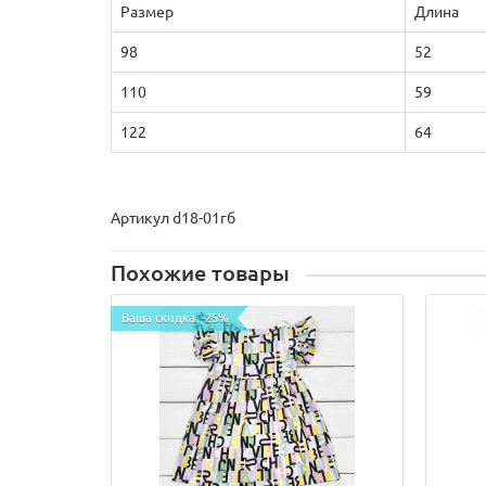
Размер
Длина
98
52
110
59
122
64
Артикул d18-01гб
Похожие товары
Ваша скидка: -25%