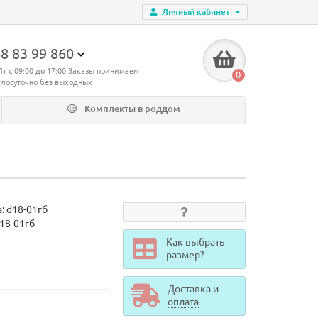
Личный кабинет
8 83 99 860
Пт с 09:00 до 17:00 Заказы принимаем
0
глосуточно без выходных
Комплекты в роддом
а:
d18-01гб
d18-01гб
Как выбрать
размер?
Доставка и
оплата