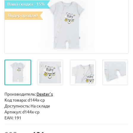
Ваша скидка: -15%
Лидер продаж!
Производитель:
Dexter`s
Код товара:
d144х-ср
Доступность: На складе
Артикул: d144х-ср
EAN: 191