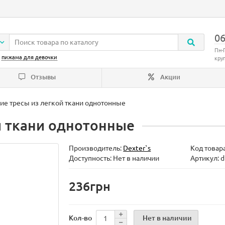
06
Пн-
:
пижама для девочки
кру
Отзывы
Акции
ие тресы из легкой ткани однотонные
й ткани однотонные
Производитель:
Dexter`s
Код товар
Доступность: Нет в наличии
Артикул: 
236грн
Нет в наличии
Кол-во