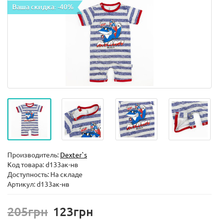
Ваша скидка: -40%
Производитель:
Dexter`s
Код товара:
d133ак-нв
Доступность: На складе
Артикул: d133ак-нв
205грн
123грн