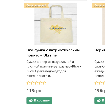
Лидер продаж!
Лидер п
Эко-сумка с патриотическим
Черна
принтом Ukraine
Сумка шопер из натуральной и
Сумка 
плотной ткани имеет размер 48см х
бязь.С
36см.Сумка подойдет для
ежедн
ежедневного и..
исполь
113грн
196г
В корзину
В