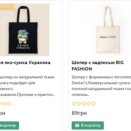
родаж!
я эко-сумка Украинка
Шопер с надписью BIG
FASHION
шопер из натуральной ткани
Шопер с фирменным логотип
умка подойдет для
Dexter’s.Универсальная сумка 
евного
плотной натуральной ткани ста
зования.Прочная и практич..
отличны..
рн
89грн
 корзину
В корзину