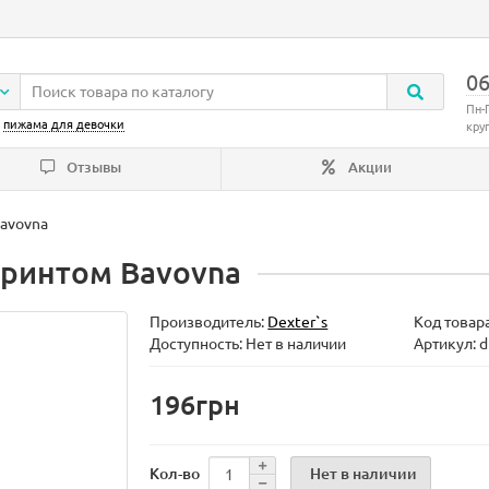
06
Пн-
:
пижама для девочки
кру
Отзывы
Акции
avovna
принтом Bavovna
Производитель:
Dexter`s
Код товар
Доступность: Нет в наличии
Артикул: 
196грн
Нет в наличии
Кол-во