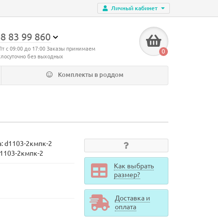
Личный кабинет
8 83 99 860
Пт с 09:00 до 17:00 Заказы принимаем
0
глосуточно без выходных
Комплекты в роддом
а:
d1103-2кмпк-2
d1103-2кмпк-2
Как выбрать
размер?
Доставка и
оплата