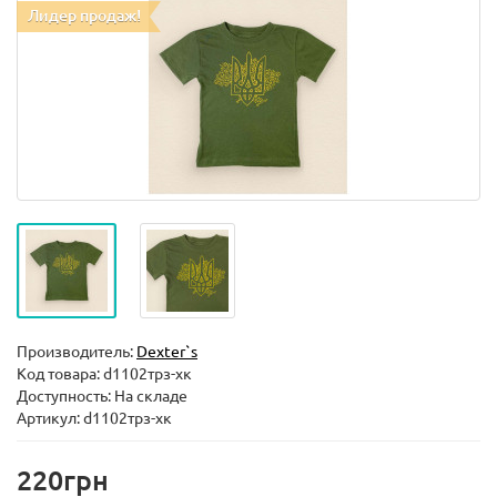
Лидер продаж!
Производитель:
Dexter`s
Код товара:
d1102трз-хк
Доступность: На складе
Артикул: d1102трз-хк
220грн