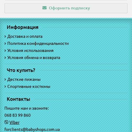
Оформить подписку
Информация
Доставка и оплата
Политика конфиденциальности
Условия использования
Условия обмена и возврата
Что купить?
Десткие пижамы
Спортивные костюмы
Контакты
Пишите нам и звоните:
068 83 99 860
Viber
forclients@babyshops.com.ua