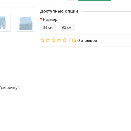
Доступные опции
Размер
56 см
62 см
0 отзывов
"дырочку".
;