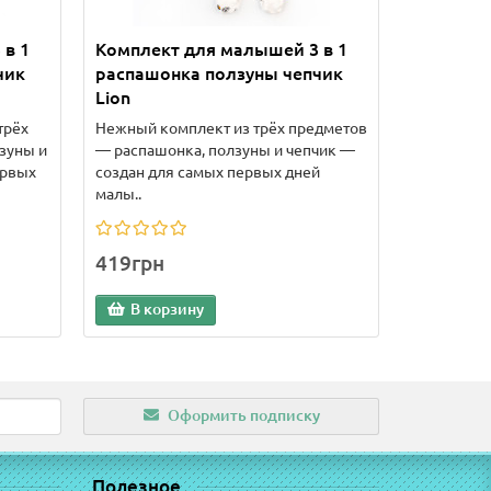
 в 1
Комплект для малышей 3 в 1
чик
распашонка ползуны чепчик
Lion
трёх
Нежный комплект из трёх предметов
зуны и
— распашонка, ползуны и чепчик —
ервых
создан для самых первых дней
малы..
419грн
В корзину
Оформить подписку
Полезное