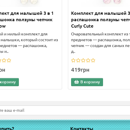
ект для малышей 3 в 1
Комплект для малышей 3
ашонка ползуны чепчик
распашонка ползуны чеп
bow
Curly Cute
й и милый комплект для
Очаровательный комплект из 
малышки, который состоит из
предметов — распашонка, пол
редметов — распашонка,
чепчик — создан для самых п
ы и..
д..
рн
419грн
 корзину
В корзину
упить?
Контакты