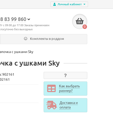
Личный кабинет
8 83 99 860
Пт с 09:00 до 17:00 Заказы принимаем
0
глосуточно без выходных
Комплекты в роддом
апочка с ушками Sky
чка с ушками Sky
а:
902161
902161
Как выбрать
размер?
Доставка и
оплата