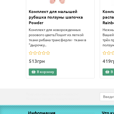
Комплект для малышей
Компл
рубашка ползуны шапочка
расп
Powder
Rain
Комплект для новорожденных
Нежны
розового цвета.Пошит из легкой
Вашей 
ткани рибана трансферли - ткани в
трёх п
"дырочку..
ползун
513грн
419г
В корзину
В
Подпишитесь на наши новости!
Новинки, скидки, предложения!
Информация
Что к