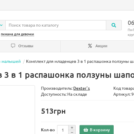
06
Пн-
:
пижама для девочки
кру
Отзывы
Акции
я малышей
Комплект для младенцев 3 в 1 распашонка ползуны ш
 3 в 1 распашонка ползуны шапо
Производитель:
Dexter`s
Код товар
Доступность: На складе
Артикул: 
513грн
В корзину
Кол-во