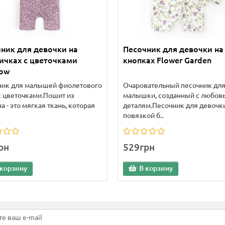
ник для девочки на
Песочник для девочки на
ичках с цветочками
кнопках Flower Garden
ow
ник для малышей фиолетового
Очаровательный песочник дл
с цветочками.Пошит из
малышки, созданный с любов
а - это мягкая ткань, которая
деталям.Песочник для девочки
повязкой б..
рн
529грн
 корзину
В корзину