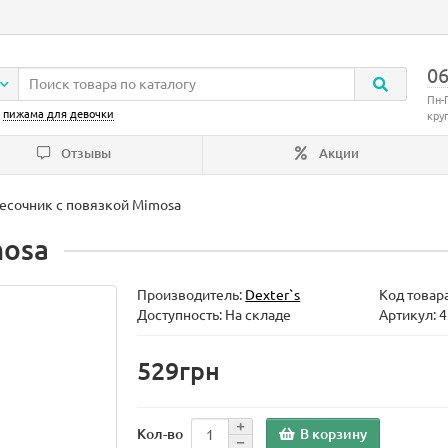
06
Пн-
:
пижама для девочки
кру
Отзывы
Акции
есочник с повязкой Mimosa
mosa
Производитель:
Dexter`s
Код товар
Доступность: На складе
Артикул: 
529грн
В корзину
Кол-во