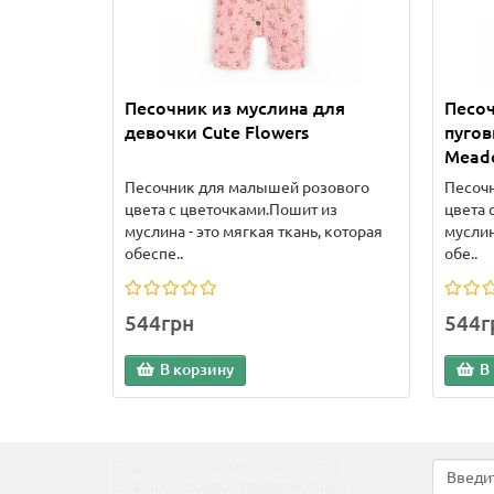
Песочник из муслина для
Песоч
девочки Cute Flowers
пугов
Mead
Песочник для малышей розового
Песоч
цвета с цветочками.Пошит из
цвета 
муслина - это мягкая ткань, которая
муслин
обеспе..
обе..
544грн
544г
В корзину
В
Подпишитесь на наши новости!
Новинки, скидки, предложения!