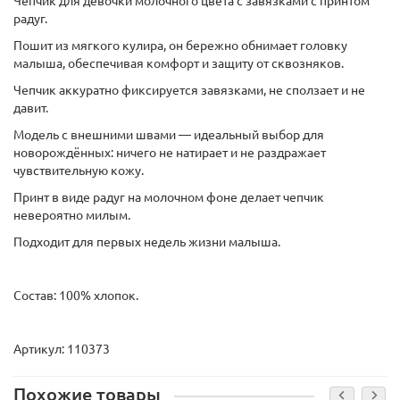
Чепчик для девочки молочного цвета с завязками с принтом
радуг.
Пошит из мягкого кулира, он бережно обнимает головку
малыша, обеспечивая комфорт и защиту от сквозняков.
Чепчик аккуратно фиксируется завязками, не сползает и не
давит.
Модель с внешними швами — идеальный выбор для
новорождённых: ничего не натирает и не раздражает
чувствительную кожу.
Принт в виде радуг на молочном фоне делает чепчик
невероятно милым.
Подходит для первых недель жизни малыша.
Состав: 100% хлопок.
Артикул: 110373
Похожие товары