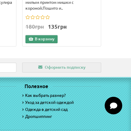
кулира
милым принтом мишки с
короной.Пошито и..
180грн
135грн
В корзину
Оформить подписку
Полезное
Как выбрать размер?
Уход за детской одеждой
Одежда в детский сад
Дропшиппинг