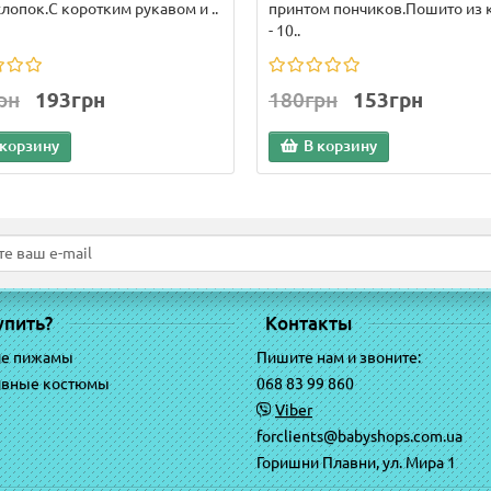
лопок.С коротким рукавом и ..
принтом пончиков.Пошито из 
- 10..
рн
193грн
180грн
153грн
 корзину
В корзину
упить?
Контакты
ие пижамы
Пишите нам и звоните:
ивные костюмы
068 83 99 860
Viber
forclients@babyshops.com.ua
Горишни Плавни, ул. Мира 1