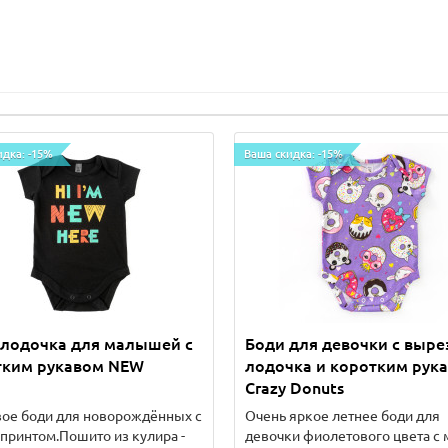
идка: -15%
Ваша скидка: -15%
-лодочка для малышей с
Боди для девочки с выр
тким рукавом NEW
лодочка и коротким рук
Crazy Donuts
ое боди для новорождённых с
Очень яркое летнее боди для
принтом.Пошито из кулира -
девочки фиолетового цвета с