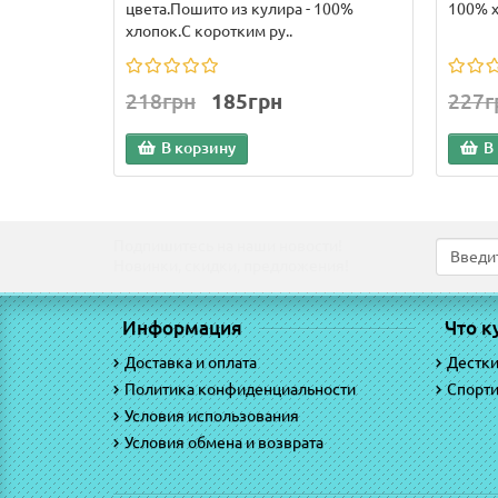
цвета.Пошито из кулира - 100%
100% х
хлопок.С коротким ру..
218грн
185грн
227г
В корзину
В
Подпишитесь на наши новости!
Новинки, скидки, предложения!
Информация
Что к
Доставка и оплата
Дестк
Политика конфиденциальности
Спорт
Условия использования
Условия обмена и возврата