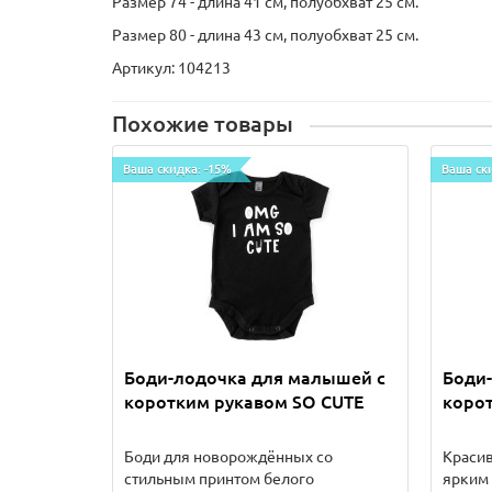
Размер 74 - длина 41 см, полуобхват 25 см.
Размер 80 - длина 43 см, полуобхват 25 см.
Артикул:
104213
Похожие товары
Ваша скидка: -15%
Ваша ск
Боди-лодочка для малышей с
Боди
коротким рукавом SO CUTE
коро
Боди для новорождённых со
Красив
стильным принтом белого
ярким 