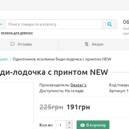
06
Пн-
:
пижама для девочки
кру
Отзывы
Акции
ышей
Однотонное ясельное боди-лодочка с принтом NEW
ди-лодочка с принтом NEW
Производитель:
Dexter`s
Код товар
Доступность: На складе
Артикул: 
225грн
191грн
В корзину
Кол-во