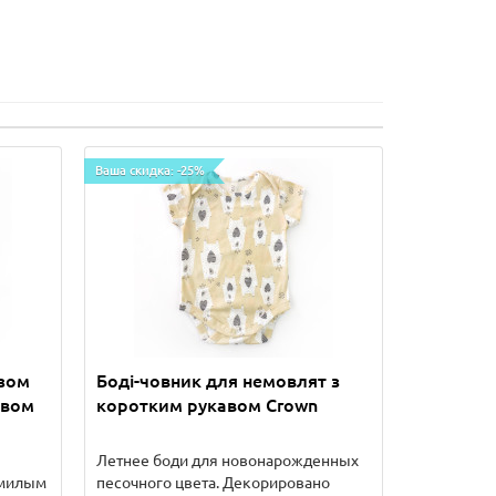
Ваша скидка: -25%
езом
Боді-човник для немовлят з
авом
коротким рукавом Crown
Летнее боди для новонарожденных
 милым
песочного цвета. Декорировано