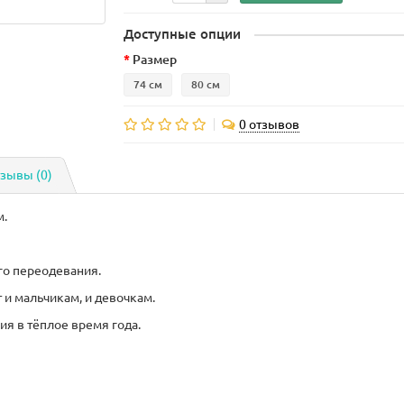
Доступные опции
Размер
74 см
80 см
0 отзывов
зывы (0)
м.
го переодевания.
 и мальчикам, и девочкам.
я в тёплое время года.